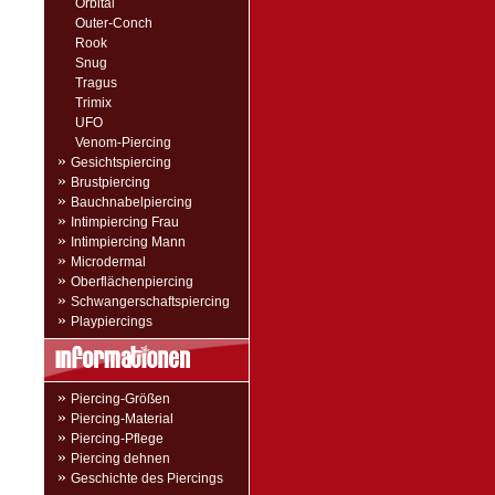
Orbital
Outer-Conch
Rook
Snug
Tragus
Trimix
UFO
Venom-Piercing
»
Gesichtspiercing
»
Brustpiercing
»
Bauchnabelpiercing
»
Intimpiercing Frau
»
Intimpiercing Mann
»
Microdermal
»
Oberflächenpiercing
»
Schwangerschaftspiercing
»
Playpiercings
»
Piercing-Größen
»
Piercing-Material
»
Piercing-Pflege
»
Piercing dehnen
»
Geschichte des Piercings