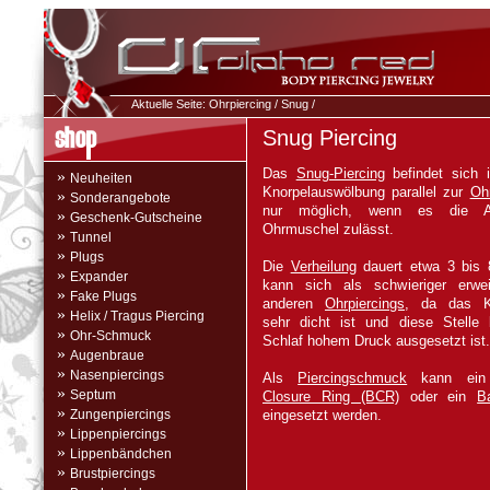
Aktuelle Seite:
Ohrpiercing
/
Snug
/
Snug Piercing
Das
Snug-Piercing
befindet sich i
»
Neuheiten
Knorpelauswölbung parallel zur
Oh
»
Sonderangebote
nur möglich, wenn es die A
»
Geschenk-Gutscheine
Ohrmuschel zulässt.
»
Tunnel
»
Plugs
Die
Verheilung
dauert etwa 3 bis
»
Expander
kann sich als schwieriger erwe
»
Fake Plugs
anderen
Ohrpiercings
, da das K
»
Helix / Tragus Piercing
sehr dicht ist und diese Stelle
»
Ohr-Schmuck
Schlaf hohem Druck ausgesetzt ist.
»
Augenbraue
»
Nasenpiercings
Als
Piercingschmuck
kann ein
»
Septum
Closure Ring (BCR)
oder ein
B
»
Zungenpiercings
eingesetzt werden.
»
Lippenpiercings
»
Lippenbändchen
»
Brustpiercings