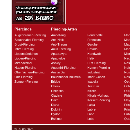
Piercings
Piercing-Arten
Augenbrauen-Piercing
Ampallang
Fourchette
Mad
Bauchnabel-Piercing
Anti-Helix
Frenulum
Mad
Brust-Piercing
Anti-Tragus
Guiche
Mag
Intim-Piercing
Anus-Piercing
Hafada
Med
Lippenbändchen
Apadravya
Handweb
Mic
Lippen-Piercing
Apadydoe
Helix
Nac
Mircodermal
Ashley
Hüft-Piercing
Nas
Nasen-Piercing
Augenlid-Piercing
Hymen-Piercing
Nefe
Oberflächen-Piercing
Austin Bar
Industrial
Nos
Ohr-Piercing
Bauchnabel Industrial
Inner-Conch
Nost
Zungen-Piercing
Bridge
Isabella
Oet
Cheek
Jestrum
Orbi
Christina
Klitoris
Out
Clavicle
Klitoris-Vorhaut
Phil
Daith
Korsett-Piercing
Play
Diana
Labia
Prin
Dolphin
Labret
Prin
Dydoe
Lane
Pub
Eskimo
Lobe
Que
© 09.08.2026