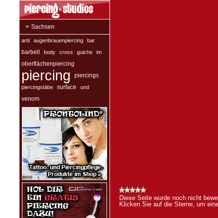
»
Sachsen
anti
augenbrauenpiercing
bar
barbell
body
cross
guiche
im
oberflächenpiercing
piercing
piercings
surface
piercingstäbe
und
venom
Diese Seite wurde noch nicht bewer
Klicken Sie auf die Sterne, um ei