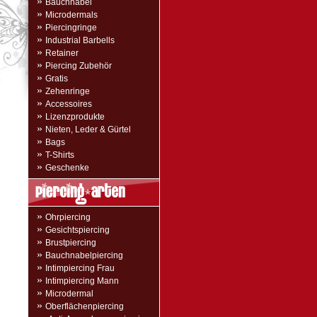
»
Bauchnabel
»
Microdermals
»
Piercingringe
»
Industrial Barbells
»
Retainer
»
Piercing Zubehör
»
Gratis
»
Zehenringe
»
Accessoires
»
Lizenzprodukte
»
Nieten, Leder & Gürtel
»
Bags
»
T-Shirts
»
Geschenke
»
Ohrpiercing
»
Gesichtspiercing
»
Brustpiercing
»
Bauchnabelpiercing
»
Intimpiercing Frau
»
Intimpiercing Mann
»
Microdermal
»
Oberflächenpiercing