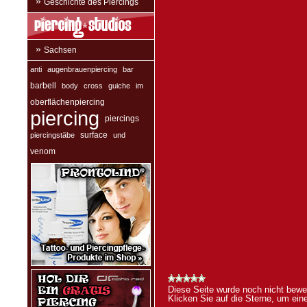
»
Geschichte des Piercings
»
Sachsen
anti
augenbrauenpiercing
bar
barbell
body
cross
guiche
im
oberflächenpiercing
piercing
piercings
surface
piercingstäbe
und
venom
Diese Seite wurde noch nicht bewer
Klicken Sie auf die Sterne, um ei