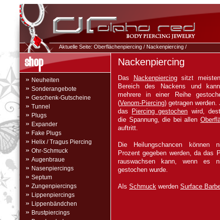
Aktuelle Seite:
Oberflächenpiercing
/
Nackenpiercing
/
Nackenpiercing
Das
Nackenpiercing
sitzt meiste
»
Neuheiten
Bereich des Nackens und kan
»
Sonderangebote
mehrere in einer Reihe gestoch
»
Geschenk-Gutscheine
(
Venom-Piercing
) getragen werden. 
»
Tunnel
das
Piercing gestochen
wird, dest
»
Plugs
die Spannung, die bei allen
Oberfl
»
Expander
auftritt.
»
Fake Plugs
»
Helix / Tragus Piercing
Die Heilungschancen können 
»
Ohr-Schmuck
Prozent gegeben werden, da das P
»
Augenbraue
rauswachsen kann, wenn es nich
»
Nasenpiercings
gestochen wurde.
»
Septum
»
Zungenpiercings
Als
Schmuck
werden
Surface Barbe
»
Lippenpiercings
»
Lippenbändchen
»
Brustpiercings