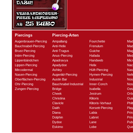
Piercings
Piercing-Arten
Augenbrauen-Piercing
Ampallang
Fourchette
Mad
Bauchnabel-Piercing
Anti-Helix
Frenulum
Mad
Brust-Piercing
Anti-Tragus
Guiche
Mag
Intim-Piercing
Anus-Piercing
Hafada
Med
Lippenbändchen
Apadravya
Handweb
Mic
Lippen-Piercing
Apadydoe
Helix
Nac
Mircodermal
Ashley
Hüft-Piercing
Nas
Nasen-Piercing
Augenlid-Piercing
Hymen-Piercing
Nefe
Oberflächen-Piercing
Austin Bar
Industrial
Nos
Ohr-Piercing
Bauchnabel Industrial
Inner-Conch
Nost
Zungen-Piercing
Bridge
Isabella
Oet
Cheek
Jestrum
Orbi
Christina
Klitoris
Out
Clavicle
Klitoris-Vorhaut
Phil
Daith
Korsett-Piercing
Play
Diana
Labia
Prin
Dolphin
Labret
Prin
Dydoe
Lane
Pub
Eskimo
Lobe
Que