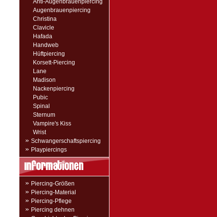
Anti-Augenbrauenpiercing
Augenbrauenpiercing
Christina
Clavicle
Hafada
Handweb
Hüftpiercing
Korsett-Piercing
Lane
Madison
Nackenpiercing
Pubic
Spinal
Sternum
Vampire's Kiss
Wrist
»
Schwangerschaftspiercing
»
Playpiercings
»
Piercing-Größen
»
Piercing-Material
»
Piercing-Pflege
»
Piercing dehnen