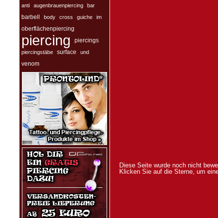
anti
augenbrauenpiercing
bar
barbell
body
cross
guiche
im
oberflächenpiercing
piercing
piercings
surface
piercingstäbe
und
venom
Diese Seite wurde noch nicht bewer
Klicken Sie auf die Sterne, um ei