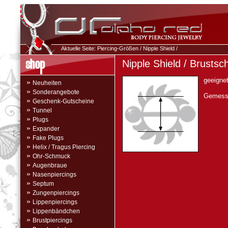
Aktuelle Seite:
Piercing-Größen
/
Nipple Shield
/
Nipple Shield / Brusts
geeignet
»
Neuheiten
»
Sonderangebote
Gemesse
»
Geschenk-Gutscheine
»
Tunnel
»
Plugs
»
Expander
»
Fake Plugs
»
Helix / Tragus Piercing
»
Ohr-Schmuck
»
Augenbraue
»
Nasenpiercings
»
Septum
»
Zungenpiercings
»
Lippenpiercings
»
Lippenbändchen
»
Brustpiercings