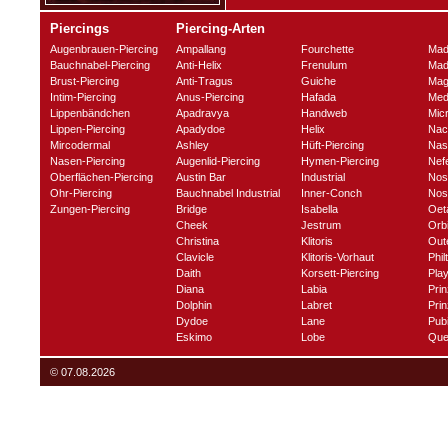
Piercings
Piercing-Arten
Augenbrauen-Piercing
Ampallang
Fourchette
Mad
Bauchnabel-Piercing
Anti-Helix
Frenulum
Mad
Brust-Piercing
Anti-Tragus
Guiche
Mag
Intim-Piercing
Anus-Piercing
Hafada
Med
Lippenbändchen
Apadravya
Handweb
Mic
Lippen-Piercing
Apadydoe
Helix
Nac
Mircodermal
Ashley
Hüft-Piercing
Nas
Nasen-Piercing
Augenlid-Piercing
Hymen-Piercing
Nefe
Oberflächen-Piercing
Austin Bar
Industrial
Nos
Ohr-Piercing
Bauchnabel Industrial
Inner-Conch
Nost
Zungen-Piercing
Bridge
Isabella
Oet
Cheek
Jestrum
Orbi
Christina
Klitoris
Out
Clavicle
Klitoris-Vorhaut
Phil
Daith
Korsett-Piercing
Play
Diana
Labia
Prin
Dolphin
Labret
Prin
Dydoe
Lane
Pub
Eskimo
Lobe
Que
© 07.08.2026