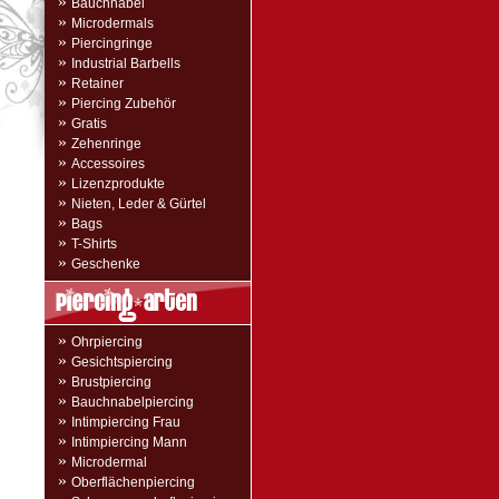
»
Bauchnabel
»
Microdermals
»
Piercingringe
»
Industrial Barbells
»
Retainer
»
Piercing Zubehör
»
Gratis
»
Zehenringe
»
Accessoires
»
Lizenzprodukte
»
Nieten, Leder & Gürtel
»
Bags
»
T-Shirts
»
Geschenke
»
Ohrpiercing
»
Gesichtspiercing
»
Brustpiercing
»
Bauchnabelpiercing
»
Intimpiercing Frau
»
Intimpiercing Mann
»
Microdermal
»
Oberflächenpiercing