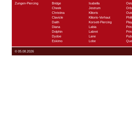
Zungen-Piercing
Bridge
Isabella
Oet
Cheek
Jestrum
Orbi
Christina
Klitoris
Out
Clavicle
Klitoris-Vorhaut
Phil
Daith
Korsett-Piercing
Play
Diana
Labia
Prin
Dolphin
Labret
Prin
Dydoe
Lane
Pub
Eskimo
Lobe
Que
© 05.08.2026