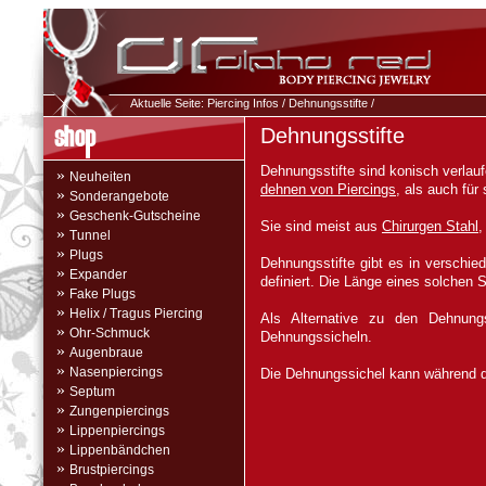
Aktuelle Seite:
Piercing Infos
/
Dehnungsstifte
/
Dehnungsstifte
Dehnungsstifte sind konisch verlauf
»
Neuheiten
dehnen von Piercings
, als auch für
»
Sonderangebote
»
Geschenk-Gutscheine
Sie sind meist aus
Chirurgen Stahl
»
Tunnel
»
Plugs
Dehnungsstifte gibt es in verschi
»
Expander
definiert. Die Länge eines solchen S
»
Fake Plugs
»
Helix / Tragus Piercing
Als Alternative zu den Dehnungs
»
Ohr-Schmuck
Dehnungssicheln.
»
Augenbraue
»
Nasenpiercings
Die Dehnungssichel kann während 
»
Septum
»
Zungenpiercings
»
Lippenpiercings
»
Lippenbändchen
»
Brustpiercings