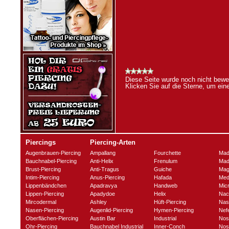
Diese Seite wurde noch nicht bewer
Klicken Sie auf die Sterne, um ei
Piercings
Piercing-Arten
Augenbrauen-Piercing
Ampallang
Fourchette
Mad
Bauchnabel-Piercing
Anti-Helix
Frenulum
Mad
Brust-Piercing
Anti-Tragus
Guiche
Mag
Intim-Piercing
Anus-Piercing
Hafada
Med
Lippenbändchen
Apadravya
Handweb
Mic
Lippen-Piercing
Apadydoe
Helix
Nac
Mircodermal
Ashley
Hüft-Piercing
Nas
Nasen-Piercing
Augenlid-Piercing
Hymen-Piercing
Nefe
Oberflächen-Piercing
Austin Bar
Industrial
Nos
Ohr-Piercing
Bauchnabel Industrial
Inner-Conch
Nost