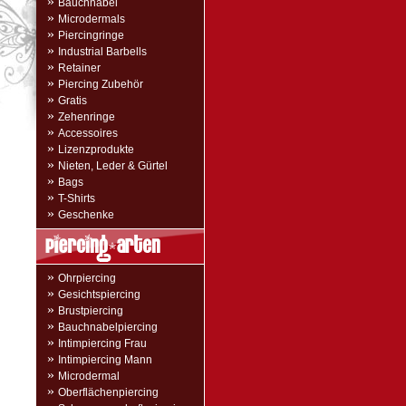
»
Bauchnabel
»
Microdermals
»
Piercingringe
»
Industrial Barbells
»
Retainer
»
Piercing Zubehör
»
Gratis
»
Zehenringe
»
Accessoires
»
Lizenzprodukte
»
Nieten, Leder & Gürtel
»
Bags
»
T-Shirts
»
Geschenke
»
Ohrpiercing
»
Gesichtspiercing
»
Brustpiercing
»
Bauchnabelpiercing
»
Intimpiercing Frau
»
Intimpiercing Mann
»
Microdermal
»
Oberflächenpiercing