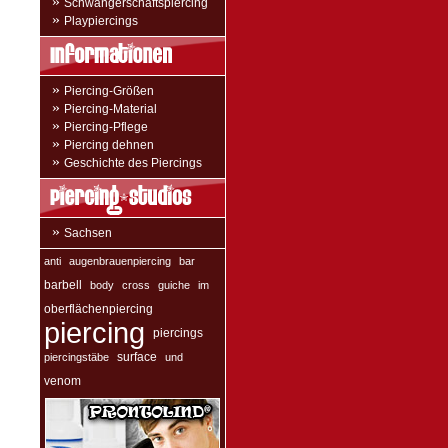
»
Schwangerschaftspiercing
»
Playpiercings
»
Piercing-Größen
»
Piercing-Material
»
Piercing-Pflege
»
Piercing dehnen
»
Geschichte des Piercings
»
Sachsen
anti
augenbrauenpiercing
bar
barbell
body
cross
guiche
im
oberflächenpiercing
piercing
piercings
surface
piercingstäbe
und
venom