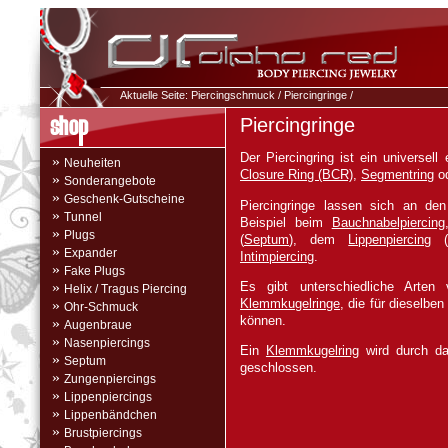
Aktuelle Seite:
Piercingschmuck
/
Piercingringe
/
Piercingringe
Der Piercingring ist ein universell
»
Neuheiten
Closure Ring (BCR)
,
Segmentring
o
»
Sonderangebote
»
Geschenk-Gutscheine
Piercingringe lassen sich an den
»
Tunnel
Beispiel beim
Bauchnabelpiercing
»
Plugs
(
Septum
), dem
Lippenpiercing
»
Expander
Intimpiercing
.
»
Fake Plugs
»
Es gibt unterschiedliche Arte
Helix / Tragus Piercing
Klemmkugelringe
, die für dieselbe
»
Ohr-Schmuck
können.
»
Augenbraue
»
Nasenpiercings
Ein
Klemmkugelring
wird durch da
»
Septum
geschlossen.
»
Zungenpiercings
»
Lippenpiercings
»
Lippenbändchen
»
Brustpiercings