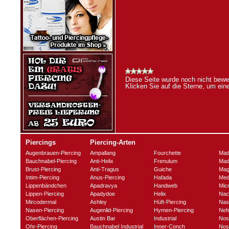
Diese Seite wurde noch nicht bewer
Klicken Sie auf die Sterne, um ei
Piercings
Piercing-Arten
Augenbrauen-Piercing
Ampallang
Fourchette
Mad
Bauchnabel-Piercing
Anti-Helix
Frenulum
Mad
Brust-Piercing
Anti-Tragus
Guiche
Mag
Intim-Piercing
Anus-Piercing
Hafada
Med
Lippenbändchen
Apadravya
Handweb
Mic
Lippen-Piercing
Apadydoe
Helix
Nac
Mircodermal
Ashley
Hüft-Piercing
Nas
Nasen-Piercing
Augenlid-Piercing
Hymen-Piercing
Nefe
Oberflächen-Piercing
Austin Bar
Industrial
Nos
Ohr-Piercing
Bauchnabel Industrial
Inner-Conch
Nost