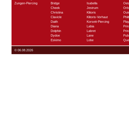
Zungen-Piercing
Bridge
Isabella
Oet
Cheek
Jestrum
Orbi
Christina
Klitoris
Out
Clavicle
Klitoris-Vorhaut
Phil
Daith
Korsett-Piercing
Play
Diana
Labia
Prin
Dolphin
Labret
Prin
Dydoe
Lane
Pub
Eskimo
Lobe
Que
© 06.08.2026