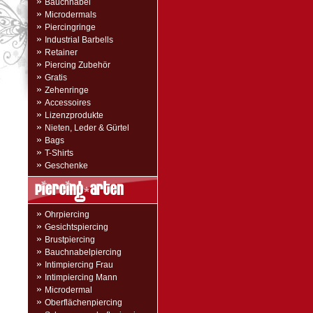
»
Bauchnabel
»
Microdermals
»
Piercingringe
»
Industrial Barbells
»
Retainer
»
Piercing Zubehör
»
Gratis
»
Zehenringe
»
Accessoires
»
Lizenzprodukte
»
Nieten, Leder & Gürtel
»
Bags
»
T-Shirts
»
Geschenke
»
Ohrpiercing
»
Gesichtspiercing
»
Brustpiercing
»
Bauchnabelpiercing
»
Intimpiercing Frau
»
Intimpiercing Mann
»
Microdermal
»
Oberflächenpiercing