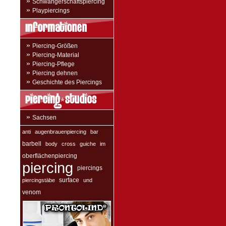
»
Schwangerschaftspiercing
»
Playpiercings
»
Piercing-Größen
»
Piercing-Material
»
Piercing-Pflege
»
Piercing dehnen
»
Geschichte des Piercings
»
Sachsen
anti
augenbrauenpiercing
bar
barbell
body
cross
guiche
im
oberflächenpiercing
piercing
piercings
surface
piercingstäbe
und
venom