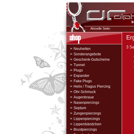
Aktuelle Seite:
Er
3 Se
»
Neuheiten
»
Sonderangebote
»
Geschenk-Gutscheine
»
Tunnel
»
Plugs
»
Expander
»
Fake Plugs
»
Helix / Tragus Piercing
»
Ohr-Schmuck
»
Augenbraue
»
Nasenpiercings
»
Septum
»
Zungenpiercings
»
Lippenpiercings
»
Lippenbändchen
»
Brustpiercings