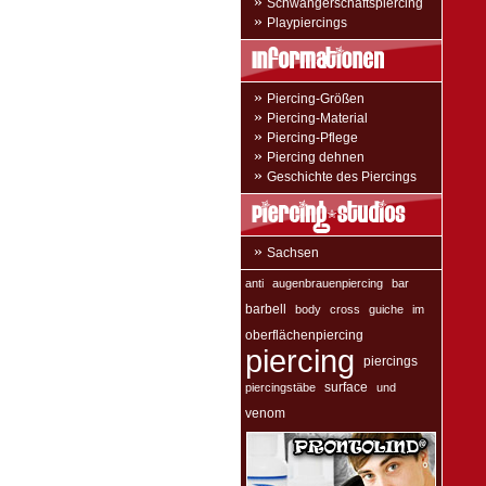
»
Schwangerschaftspiercing
»
Playpiercings
»
Piercing-Größen
»
Piercing-Material
»
Piercing-Pflege
»
Piercing dehnen
»
Geschichte des Piercings
»
Sachsen
anti
augenbrauenpiercing
bar
barbell
body
cross
guiche
im
oberflächenpiercing
piercing
piercings
surface
piercingstäbe
und
venom