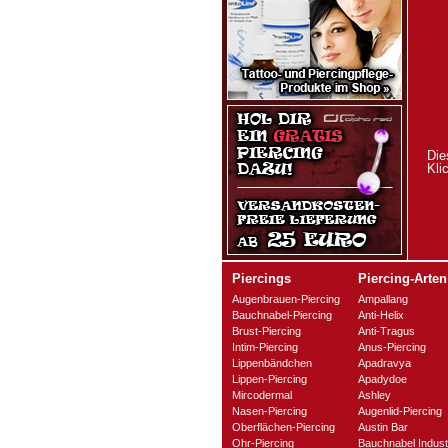
Die
Kli
Piercings
Piercing-Arten
Augenbrauen-Piercing
Ampallang
Bauchnabel-Piercing
Anti-Helix
Brust-Piercing
Anti-Tragus
Intim-Piercing
Anus-Piercing
Lippenbändchen
Apadravya
Lippen-Piercing
Apadydoe
Mircodermal
Ashley
Nasen-Piercing
Augenlid-Piercing
Oberflächen-Piercing
Austin Bar
Ohr-Piercing
Bauchnabel Industr