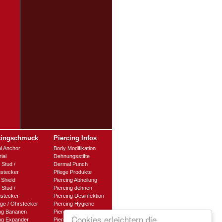
cingschmuck
Piercing Infos
l Anchor
Body Modifikation
ial
Dehnungsstifte
 Stud /
Dermal Punch
nstecker
Pflege Produkte
 Shield
Piercing Abheilung
 Stud /
Piercing dehnen
stecker
Piercing Desinfektion
ge / Ohrstecker
Piercing Hygiene
ing Bananen
Piercingklemmen
Cookies erleichtern die
ing Expander
Piercing-Material