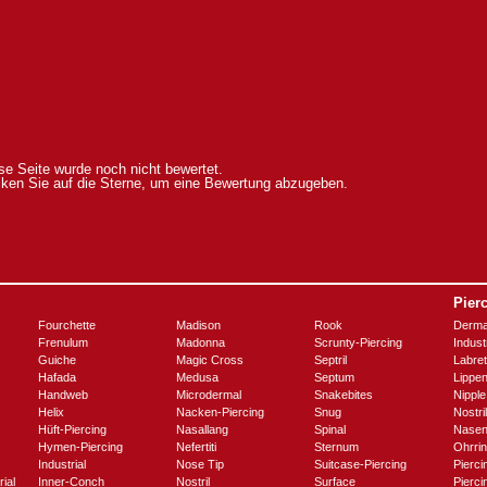
se Seite wurde noch nicht bewertet.
cken Sie auf die Sterne, um eine Bewertung abzugeben.
Pier
Fourchette
Madison
Rook
Derma
Frenulum
Madonna
Scrunty-Piercing
Industr
Guiche
Magic Cross
Septril
Labret
Hafada
Medusa
Septum
Lippe
Handweb
Microdermal
Snakebites
Nipple
Helix
Nacken-Piercing
Snug
Nostril
Hüft-Piercing
Nasallang
Spinal
Nasen
Hymen-Piercing
Nefertiti
Sternum
Ohrrin
Industrial
Nose Tip
Suitcase-Piercing
Pierc
ial
Inner-Conch
Nostril
Surface
Pierc