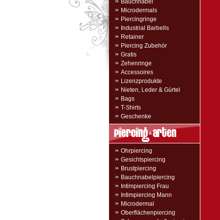
»
Bauchnabel
»
Microdermals
»
Piercingringe
»
Industrial Barbells
»
Retainer
»
Piercing Zubehör
»
Gratis
»
Zehenringe
»
Accessoires
»
Lizenzprodukte
»
Nieten, Leder & Gürtel
»
Bags
»
T-Shirts
»
Geschenke
»
Ohrpiercing
»
Gesichtspiercing
»
Brustpiercing
»
Bauchnabelpiercing
»
Intimpiercing Frau
»
Intimpiercing Mann
»
Microdermal
»
Oberflächenpiercing