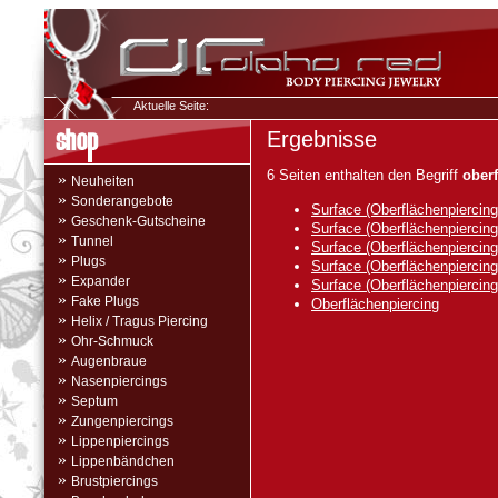
Aktuelle Seite:
Ergebnisse
6 Seiten enthalten den Begriff
ober
»
Neuheiten
»
Sonderangebote
Surface (Oberflächenpiercing
»
Geschenk-Gutscheine
Surface (Oberflächenpiercing
»
Tunnel
Surface (Oberflächenpiercing
»
Plugs
Surface (Oberflächenpiercing
»
Expander
Surface (Oberflächenpiercing
»
Fake Plugs
Oberflächenpiercing
»
Helix / Tragus Piercing
»
Ohr-Schmuck
»
Augenbraue
»
Nasenpiercings
»
Septum
»
Zungenpiercings
»
Lippenpiercings
»
Lippenbändchen
»
Brustpiercings