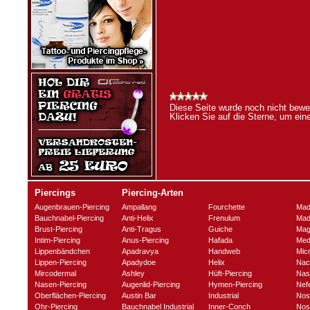
Diese Seite wurde noch nicht bewer
Klicken Sie auf die Sterne, um ei
Piercings
Piercing-Arten
Augenbrauen-Piercing
Ampallang
Fourchette
Mad
Bauchnabel-Piercing
Anti-Helix
Frenulum
Mad
Brust-Piercing
Anti-Tragus
Guiche
Mag
Intim-Piercing
Anus-Piercing
Hafada
Med
Lippenbändchen
Apadravya
Handweb
Mic
Lippen-Piercing
Apadydoe
Helix
Nac
Mircodermal
Ashley
Hüft-Piercing
Nas
Nasen-Piercing
Augenlid-Piercing
Hymen-Piercing
Nefe
Oberflächen-Piercing
Austin Bar
Industrial
Nos
Ohr-Piercing
Bauchnabel Industrial
Inner-Conch
Nost