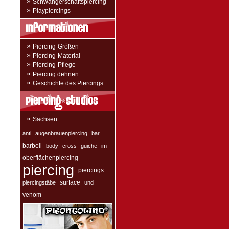
»
Schwangerschaftspiercing
»
Playpiercings
»
Piercing-Größen
»
Piercing-Material
»
Piercing-Pflege
»
Piercing dehnen
»
Geschichte des Piercings
»
Sachsen
anti
augenbrauenpiercing
bar
barbell
body
cross
guiche
im
oberflächenpiercing
piercing
piercings
surface
piercingstäbe
und
venom