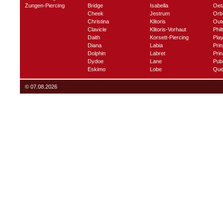
Zungen-Piercing
Bridge
Isabella
Oet
Cheek
Jestrum
Orbi
Christina
Klitoris
Out
Clavicle
Klitoris-Vorhaut
Phil
Daith
Korsett-Piercing
Play
Diana
Labia
Prin
Dolphin
Labret
Prin
Dydoe
Lane
Pub
Eskimo
Lobe
Que
© 07.08.2026