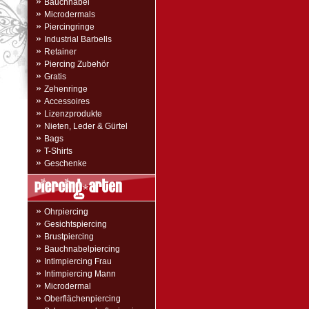
»
Bauchnabel
»
Microdermals
»
Piercingringe
»
Industrial Barbells
»
Retainer
»
Piercing Zubehör
»
Gratis
»
Zehenringe
»
Accessoires
»
Lizenzprodukte
»
Nieten, Leder & Gürtel
»
Bags
»
T-Shirts
»
Geschenke
»
Ohrpiercing
»
Gesichtspiercing
»
Brustpiercing
»
Bauchnabelpiercing
»
Intimpiercing Frau
»
Intimpiercing Mann
»
Microdermal
»
Oberflächenpiercing