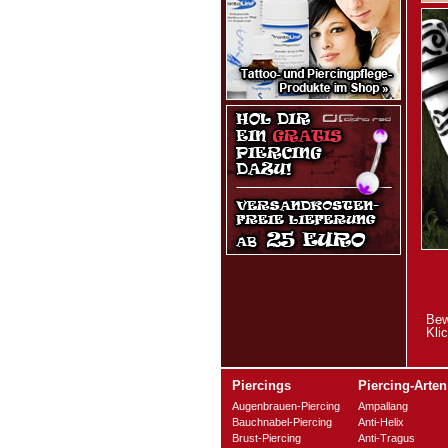
Bew
Kli
Piercings
Piercing-Arten
Augenbrauen-Piercing
Ampallang
Bauchnabel-Piercing
Anti-Helix
Brust-Piercing
Anti-Tragus