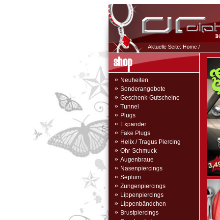
Aktuelle Seite:
Home
/
»
Neuheiten
»
Sonderangebote
»
Geschenk-Gutscheine
»
Tunnel
»
Plugs
»
Expander
»
Fake Plugs
»
Helix / Tragus Piercing
»
Ohr-Schmuck
»
Augenbraue
»
Nasenpiercings
»
Septum
»
Zungenpiercings
»
Lippenpiercings
»
Lippenbändchen
»
Brustpiercings