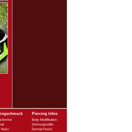
cingschmuck
Piercing Infos
l Anchor
Body Modifikation
ial
Dehnungsstifte
 Stud /
Dermal Punch