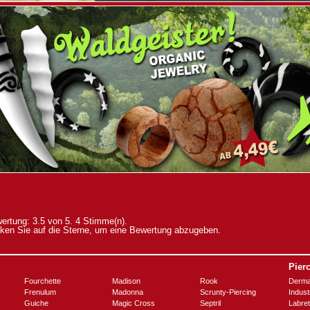
ertung: 3.5 von 5. 4 Stimme(n).
cken Sie auf die Sterne, um eine Bewertung abzugeben.
Pier
Fourchette
Madison
Rook
Derma
Frenulum
Madonna
Scrunty-Piercing
Industr
Guiche
Magic Cross
Septril
Labret