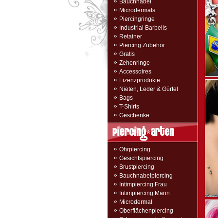
»
Bauchnabel
»
Microdermals
»
Piercingringe
»
Industrial Barbells
»
Retainer
»
Piercing Zubehör
»
Gratis
»
Zehenringe
»
Accessoires
»
Lizenzprodukte
»
Nieten, Leder & Gürtel
»
Bags
»
T-Shirts
»
Geschenke
»
Ohrpiercing
»
Gesichtspiercing
»
Brustpiercing
»
Bauchnabelpiercing
»
Intimpiercing Frau
»
Intimpiercing Mann
»
Microdermal
»
Oberflächenpiercing