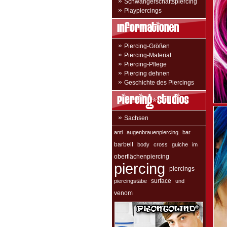
»
Schwangerschaftspiercing
»
Playpiercings
»
Piercing-Größen
»
Piercing-Material
»
Piercing-Pflege
»
Piercing dehnen
»
Geschichte des Piercings
»
Sachsen
anti
augenbrauenpiercing
bar
barbell
body
cross
guiche
im
oberflächenpiercing
piercing
piercings
surface
piercingstäbe
und
venom