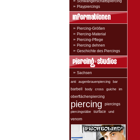
»
Schwangerschaftspiercing
»
Playpiercings
»
Piercing-Größen
»
Piercing-Material
»
Piercing-Pflege
»
Piercing dehnen
»
Geschichte des Piercings
»
Sachsen
anti
augenbrauenpiercing
bar
barbell
body
cross
guiche
im
oberflächenpiercing
piercing
piercings
surface
piercingstäbe
und
venom