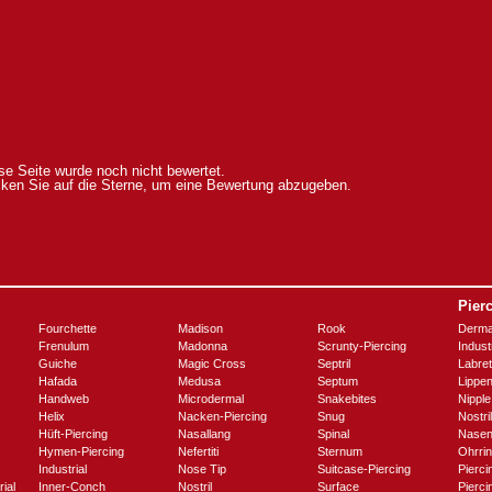
se Seite wurde noch nicht bewertet.
cken Sie auf die Sterne, um eine Bewertung abzugeben.
Pier
Fourchette
Madison
Rook
Derma
Frenulum
Madonna
Scrunty-Piercing
Industr
Guiche
Magic Cross
Septril
Labret
Hafada
Medusa
Septum
Lippe
Handweb
Microdermal
Snakebites
Nipple
Helix
Nacken-Piercing
Snug
Nostril
Hüft-Piercing
Nasallang
Spinal
Nasen
Hymen-Piercing
Nefertiti
Sternum
Ohrrin
Industrial
Nose Tip
Suitcase-Piercing
Pierc
ial
Inner-Conch
Nostril
Surface
Pierc