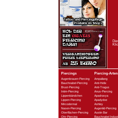
Die
Kli
Piercings
Piercing-Arten
Augenbrauen-Piercing
Ampallang
Bauchnabel-Piercing
Anti-Helix
Brust-Piercing
Anti-Tragus
Intim-Piercing
Anus-Piercing
Lippenbändchen
Apadravya
Lippen-Piercing
Apadydoe
Mircodermal
Ashley
Nasen-Piercing
Augenlid-Piercing
Oberflächen-Piercing
Austin Bar
Ohr-Piercing
Bauchnabel Industr