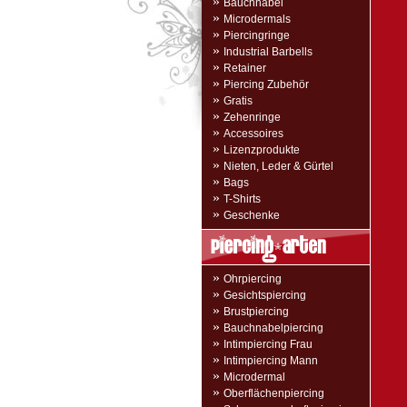
»
Bauchnabel
»
Microdermals
»
Piercingringe
»
Industrial Barbells
»
Retainer
»
Piercing Zubehör
»
Gratis
»
Zehenringe
»
Accessoires
»
Lizenzprodukte
»
Nieten, Leder & Gürtel
»
Bags
»
T-Shirts
»
Geschenke
»
Ohrpiercing
»
Gesichtspiercing
»
Brustpiercing
»
Bauchnabelpiercing
»
Intimpiercing Frau
»
Intimpiercing Mann
»
Microdermal
»
Oberflächenpiercing