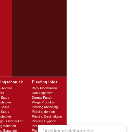
cingschmuck
Piercing Infos
l Anchor
Body Modifikation
ial
Dehnungsstifte
 Stud /
Dermal Punch
nstecker
Pflege Produkte
 Shield
Piercing Abheilung
 Stud /
Piercing dehnen
stecker
Piercing Desinfektion
ge / Ohrstecker
Piercing Hygiene
ing Bananen
Piercingklemmen
Cookies erleichtern die
ing Expander
Piercing-Material