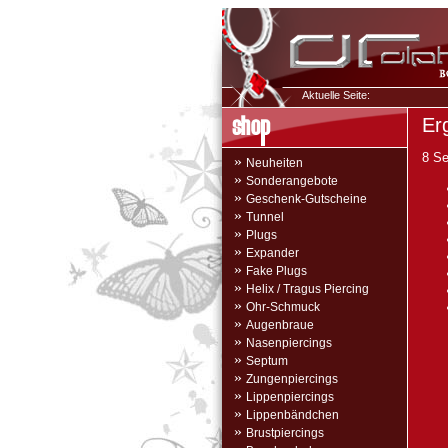
Aktuelle Seite:
Er
8 Se
»
Neuheiten
»
Sonderangebote
»
Geschenk-Gutscheine
»
Tunnel
»
Plugs
»
Expander
»
Fake Plugs
»
Helix / Tragus Piercing
»
Ohr-Schmuck
»
Augenbraue
»
Nasenpiercings
»
Septum
»
Zungenpiercings
»
Lippenpiercings
»
Lippenbändchen
»
Brustpiercings